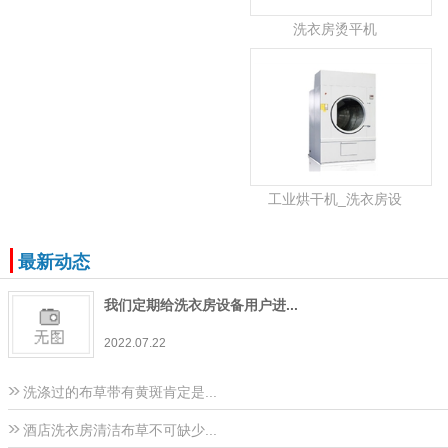
洗衣房烫平机
工业烘干机_洗衣房设
最新动态
我们定期给洗衣房设备用户进...
2022.07.22
洗涤过的布草带有黄斑肯定是...
酒店洗衣房清洁布草不可缺少...