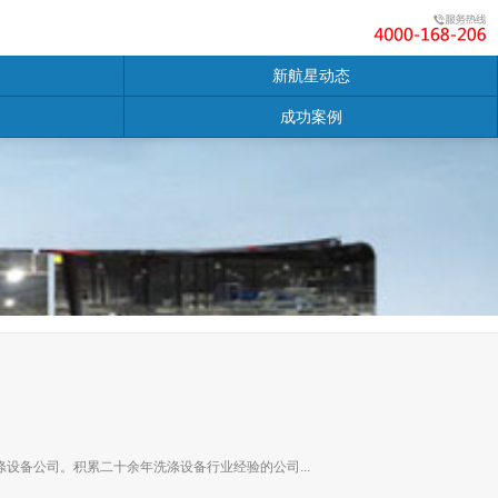
新航星动态
成功案例
备公司。积累二十余年洗涤设备行业经验的公司...